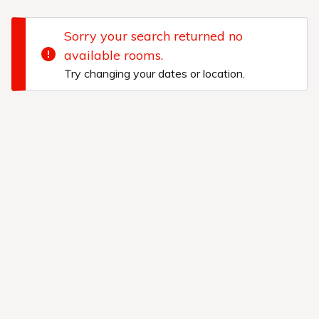
隅々まで行き渡るしつらえをしております。
どのお
部屋でも豊かな気持ちになれる心地よさがありま
す。臨むは榛名山のふところ。
季節の風とたわむ
れ、自然とひとつになる。そんな贅沢な時間と空間
をプロデュースしました。
各室お部屋数が限られておりますのでご
予約が取れない場合は、お電話にてご予
約ください。
0279-72-7022
Tel.
離れ 露天風呂付
客室
芳春庵・生地庵・燈心庵