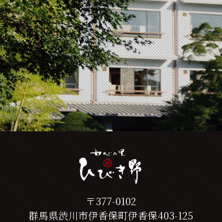
翻訳について
当サイトは、外部サイトの翻訳サービス［
Google翻訳サービス ］を導入しています。
機械的に翻訳されますので、言葉づかい・文
法などが正確でない場合があります。翻訳の
精度にともなう間違いがあったとしても、当
社では責任を負うことができません。
ページ内のテキストは翻訳されますが、画
像・添付ファイルなど、翻訳の対象外となる
ものもありますので、ご了承ください。
翻訳言語によってはページのレイアウトが崩
れてしまう箇所もございますが、ご了承くだ
さい。
〒377-0102
CLOSE
群馬県渋川市伊香保町伊香保403-125