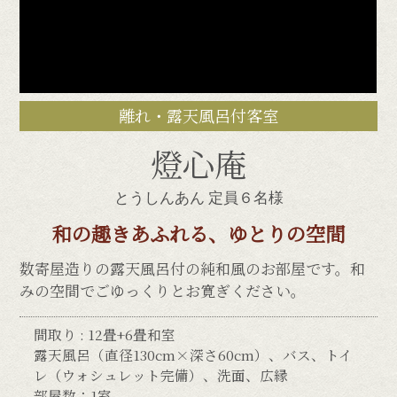
離れ・露天風呂付客室
燈心庵
とうしんあん
定員６名様
和の趣きあふれる、ゆとりの空間
数寄屋造りの露天風呂付の純和風のお部屋です。和
みの空間でごゆっくりとお寛ぎください。
間取り : 12畳+6畳和室
露天風呂（直径130cm×深さ60cm）、バス、トイ
レ（ウォシュレット完備）、洗面、広縁
部屋数：1室