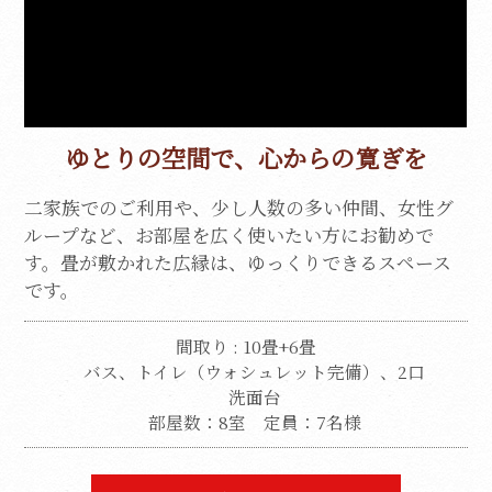
ゆとりの空間で、心からの寛ぎを
二家族でのご利用や、少し人数の多い仲間、女性グ
ループなど、お部屋を広く使いたい方にお勧めで
す。
畳が敷かれた広縁は、ゆっくりできるスペース
です。
間取り : 10畳+6畳
バス、トイレ（ウォシュレット完備）、2口
洗面台
部屋数：8室
定員：7名様