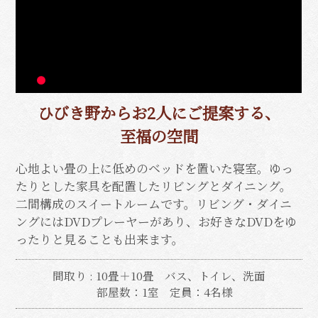
ひびき野からお2人にご提案する、
至福の空間
心地よい畳の上に低めのベッドを置いた寝室。ゆっ
たりとした家具を配置したリビングとダイニング。
二間構成のスイートルームです。
リビング・ダイニ
ングにはDVDプレーヤーがあり、
お好きなDVDをゆ
ったりと見ることも出来ます。
間取り : 10畳＋10畳
バス、トイレ、洗面
部屋数：1室
定員：4名様