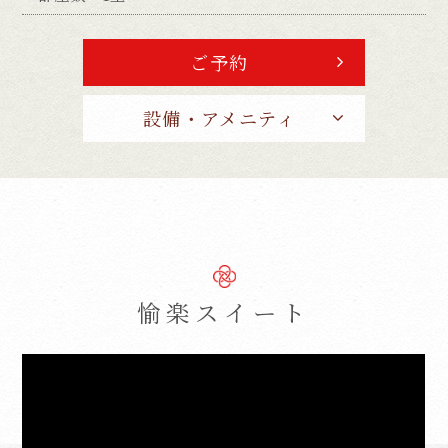
法などが正確でない場合があります。翻訳の
精度にともなう間違いがあったとしても、当
社では責任を負うことができません。
ご予約
ページ内のテキストは翻訳されますが、画
像・添付ファイルなど、翻訳の対象外となる
設備・アメニティ
ものもありますので、ご了承ください。
翻訳言語によってはページのレイアウトが崩
れてしまう箇所もございますが、ご了承くだ
さい。
CLOSE
愉楽スイート