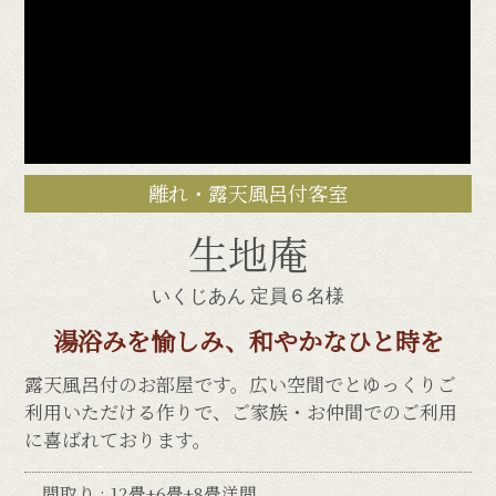
離れ・露天風呂付客室
生地庵
いくじあん
定員６名様
湯浴みを愉しみ、和やかなひと時を
露天風呂付のお部屋です。広い空間でとゆっくりご
利用いただける作りで、ご家族・お仲間でのご利用
に喜ばれております。
間取り : 12畳+6畳+8畳洋間