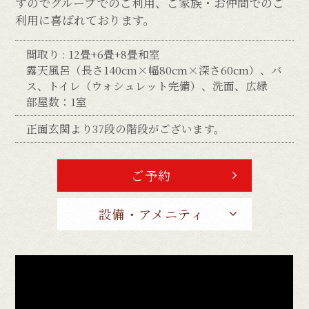
すのでグループでのご利用、ご家族・お仲間でのご
利用に喜ばれております。
間取り : 12畳+6畳+8畳和室
露天風呂（長さ140cm×幅80cm×深さ60cm）、バ
ス、トイレ（ウォシュレット完備）、洗面、広縁
部屋数：1室
正面玄関より37段の階段がございます。
ご予約
設備・アメニティ