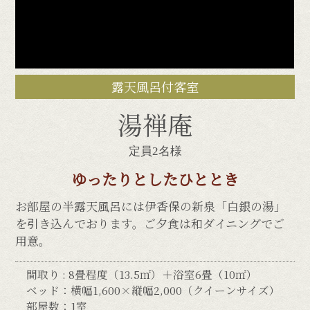
露天風呂付客室
湯禅庵
Translate
定員2名様
ゆったりとしたひととき
Select Language
▼
お部屋の半露天風呂には伊香保の新泉「白銀の湯」
翻訳について
を引き込んでおります。ご夕食は和ダイニングでご
用意。
当サイトは、外部サイトの翻訳サービス［
間取り : 8畳程度（13.5㎡）＋浴室6畳（10㎡）
Google翻訳サービス ］を導入しています。
ベッド：横幅1,600×縦幅2,000（クイーンサイズ）
機械的に翻訳されますので、言葉づかい・文
部屋数：1室