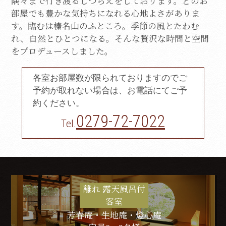
隅々まで行き渡るしつらえをしております。
どのお
部屋でも豊かな気持ちになれる心地よさがありま
す。臨むは榛名山のふところ。
季節の風とたわむ
れ、自然とひとつになる。そんな贅沢な時間と空間
をプロデュースしました。
各室お部屋数が限られておりますのでご
予約が取れない場合は、お電話にてご予
約ください。
0279-72-7022
Tel.
離れ 露天風呂付
客室
芳春庵・生地庵・燈心庵