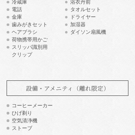
冷蔵庫
浴衣丹前
電話
タオルセット
金庫
ドライヤー
歯みがきセット
加湿器
ヘアブラシ
ダイソン扇風機
荷物携帯用かご
スリッパ識別用
クリップ
設備・アメニティ
（離れ限定）
コーヒーメーカー
ひげ剃り
空気清浄機
ストーブ