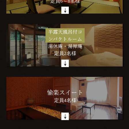
定員6～8名様
半露天風呂付コ
ンパクトルーム
湯休庵・湯禅庵
定員2名様
愉楽スイート
定員4名様