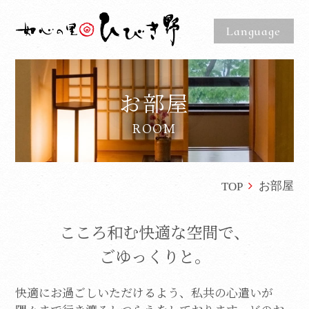
Language
お部屋
ROOM
お部屋
TOP
こころ和む快適な空間で、
ごゆっくりと。
快適にお過ごしいただけるよう、私共の心遣いが