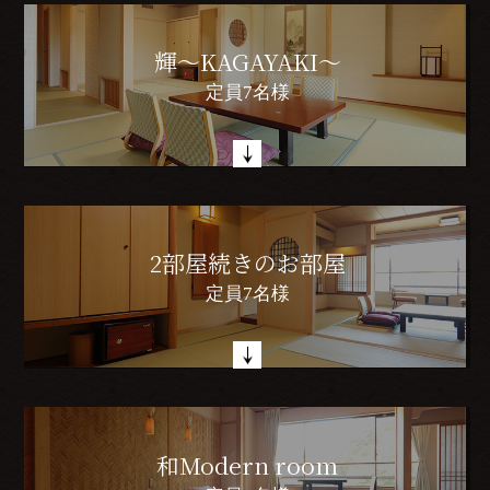
輝～KAGAYAKI～
定員7名様
2部屋続きのお部屋
定員7名様
和Modern room