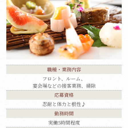
Translate
Select Language
▼
翻訳について
職種・業務内容
フロント、ルーム、
宴会場などの接客業務、掃除
当サイトは、外部サイトの翻訳サービス［
Google翻訳サービス ］を導入しています。
応募資格
機械的に翻訳されますので、言葉づかい・文
忍耐と体力と根性♪
法などが正確でない場合があります。翻訳の
勤務時間
精度にともなう間違いがあったとしても、当
実働5時間程度
社では責任を負うことができません。