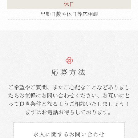
休日
ページ内のテキストは翻訳されますが、画
像・添付ファイルなど、翻訳の対象外となる
出勤日数や休日等応相談
ものもありますので、ご了承ください。
翻訳言語によってはページのレイアウトが崩
れてしまう箇所もございますが、ご了承くだ
さい。
CLOSE
応募方法
ご希望やご質問、またご心配なことなどありまし
たらお気軽にお問い合わせください。
お互いにと
って良き条件となるようご相談いたしましょう！
まずはお電話お待ちしております。
求人に関するお問い合わせ