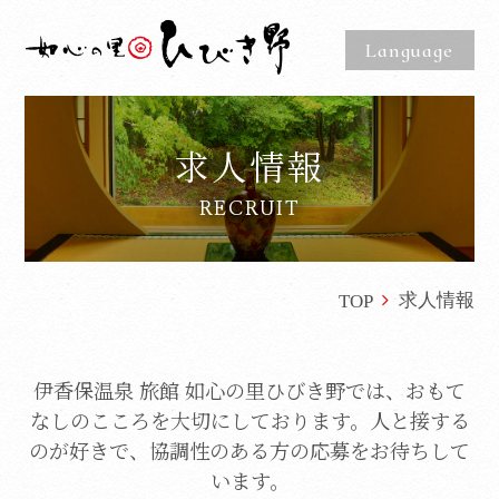
Language
求人情報
RECRUIT
求人情報
TOP
伊香保温泉 旅館 如心の里ひびき野では、おもて
なしのこころを大切にしております。
人と接する
のが好きで、協調性のある方の応募をお待ちして
います。