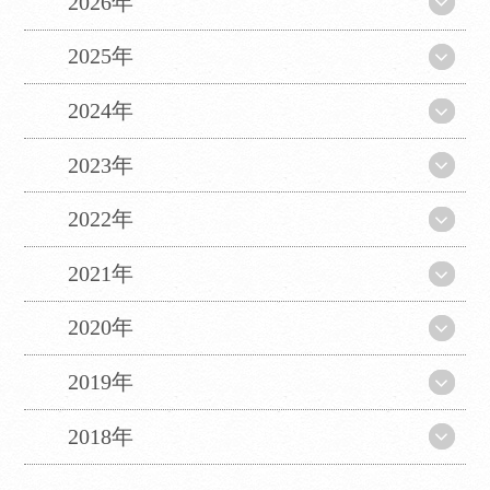
2026年
翻訳について
2025年
当サイトは、外部サイトの翻訳サービス［
2024年
Google翻訳サービス ］を導入しています。
機械的に翻訳されますので、言葉づかい・文
2023年
法などが正確でない場合があります。翻訳の
精度にともなう間違いがあったとしても、当
2022年
社では責任を負うことができません。
ページ内のテキストは翻訳されますが、画
2021年
像・添付ファイルなど、翻訳の対象外となる
ものもありますので、ご了承ください。
2020年
翻訳言語によってはページのレイアウトが崩
れてしまう箇所もございますが、ご了承くだ
2019年
さい。
2018年
CLOSE