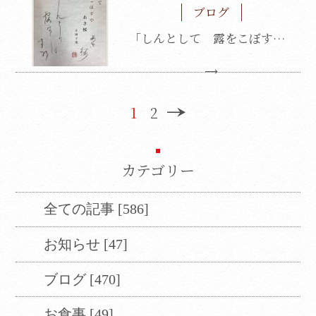
ブログ
「しんとして 露をこぼすや 朝桜」
1
2
カテゴリー
Translate
全ての記事 [586]
お知らせ [47]
Select Language
▼
ブログ [470]
翻訳について
お食事 [49]