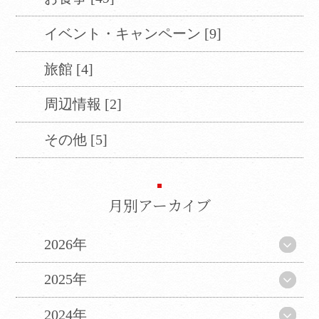
当サイトは、外部サイトの翻訳サービス［
イベント・キャンペーン [9]
Google翻訳サービス ］を導入しています。
機械的に翻訳されますので、言葉づかい・文
旅館 [4]
法などが正確でない場合があります。翻訳の
精度にともなう間違いがあったとしても、当
周辺情報 [2]
社では責任を負うことができません。
ページ内のテキストは翻訳されますが、画
その他 [5]
像・添付ファイルなど、翻訳の対象外となる
ものもありますので、ご了承ください。
翻訳言語によってはページのレイアウトが崩
月別アーカイブ
れてしまう箇所もございますが、ご了承くだ
さい。
2026年
CLOSE
2025年
2024年