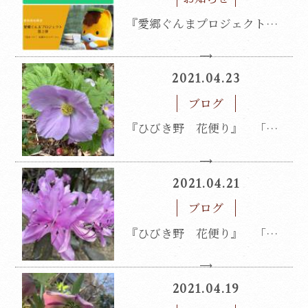
『愛郷ぐんまプロジェクト第2弾「泊まって！応援キャンペーン」』 4月29日宿泊分より当面の間中止となりました。
2021.04.23
ブログ
『ひびき野 花便り』 「シラネアオイ(白根葵)」
2021.04.21
ブログ
『ひびき野 花便り』 「ミツバツツジ(三葉躑躅)」
2021.04.19