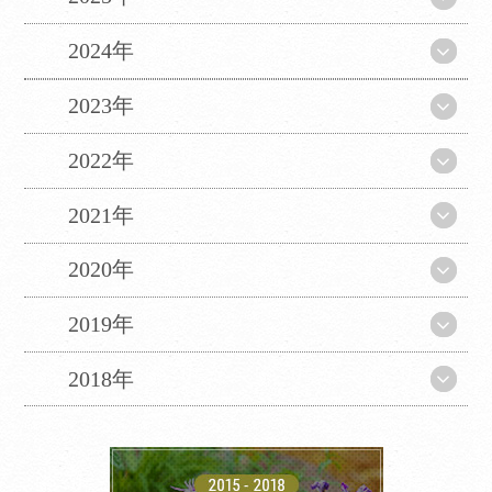
2024年
Translate
2023年
2022年
Select Language
▼
2021年
翻訳について
2020年
当サイトは、外部サイトの翻訳サービス［
2019年
Google翻訳サービス ］を導入しています。
機械的に翻訳されますので、言葉づかい・文
2018年
法などが正確でない場合があります。翻訳の
精度にともなう間違いがあったとしても、当
社では責任を負うことができません。
ページ内のテキストは翻訳されますが、画