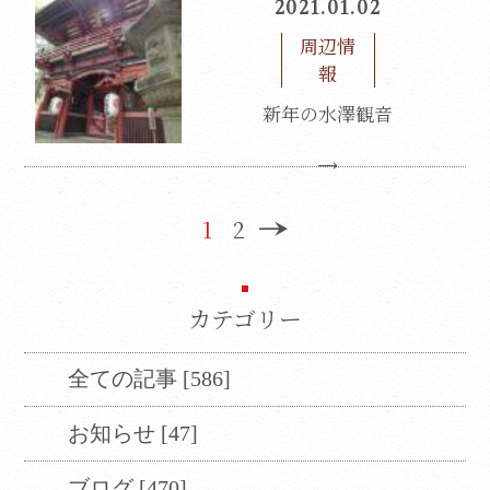
2021.01.02
周辺情
報
新年の水澤観音
1
2
カテゴリー
Translate
全ての記事 [586]
Select Language
▼
お知らせ [47]
翻訳について
ブログ [470]