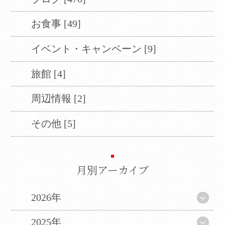
お食事 [49]
当サイトは、外部サイトの翻訳サービス［
Google翻訳サービス ］を導入しています。
イベント・キャンペーン [9]
機械的に翻訳されますので、言葉づかい・文
法などが正確でない場合があります。翻訳の
旅館 [4]
精度にともなう間違いがあったとしても、当
社では責任を負うことができません。
周辺情報 [2]
ページ内のテキストは翻訳されますが、画
像・添付ファイルなど、翻訳の対象外となる
その他 [5]
ものもありますので、ご了承ください。
翻訳言語によってはページのレイアウトが崩
れてしまう箇所もございますが、ご了承くだ
さい。
月別アーカイブ
2026年
CLOSE
2025年