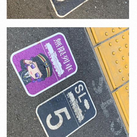
翻訳について
当サイトは、外部サイトの翻訳サービス［
Google翻訳サービス ］を導入しています。
機械的に翻訳されますので、言葉づかい・文
法などが正確でない場合があります。翻訳の
精度にともなう間違いがあったとしても、当
社では責任を負うことができません。
ページ内のテキストは翻訳されますが、画
像・添付ファイルなど、翻訳の対象外となる
ものもありますので、ご了承ください。
翻訳言語によってはページのレイアウトが崩
れてしまう箇所もございますが、ご了承くだ
さい。
CLOSE