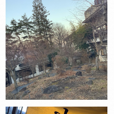
当サイトは、外部サイトの翻訳サービス［
Google翻訳サービス ］を導入しています。
機械的に翻訳されますので、言葉づかい・文
法などが正確でない場合があります。翻訳の
精度にともなう間違いがあったとしても、当
社では責任を負うことができません。
ページ内のテキストは翻訳されますが、画
像・添付ファイルなど、翻訳の対象外となる
ものもありますので、ご了承ください。
翻訳言語によってはページのレイアウトが崩
れてしまう箇所もございますが、ご了承くだ
さい。
CLOSE