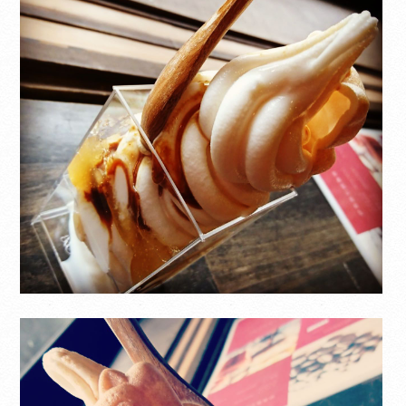
Select Language
▼
翻訳について
当サイトは、外部サイトの翻訳サービス［
Google翻訳サービス ］を導入しています。
機械的に翻訳されますので、言葉づかい・文
法などが正確でない場合があります。翻訳の
精度にともなう間違いがあったとしても、当
社では責任を負うことができません。
ページ内のテキストは翻訳されますが、画
像・添付ファイルなど、翻訳の対象外となる
ものもありますので、ご了承ください。
翻訳言語によってはページのレイアウトが崩
れてしまう箇所もございますが、ご了承くだ