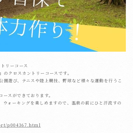
ントリーコース
』のクロスカントリーコースです。
公園遊び、テニスや陸上競技、野球など様々な運動を行うこ
コースができております。
、ウォーキングを楽しめますので、温泉の前にひと汗流すの
Translate
port/p004367.html