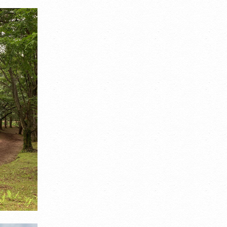
Select Language
▼
翻訳について
イトは、外部サイトの翻訳サービス［ Google翻訳サービス ］を導入
ます。
機械的に翻訳されますので、言葉づかい・文法などが正確でない場合が
ます。翻訳の精度にともなう間違いがあったとしても、当社では責任を
ことができません。
ページ内のテキストは翻訳されますが、画像・添付ファイルなど、翻訳
象外となるものもありますので、ご了承ください。
翻訳言語によってはページのレイアウトが崩れてしまう箇所もございま
が、ご了承ください。