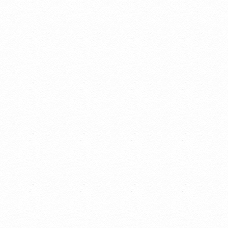
して
あり
負う
の対
す