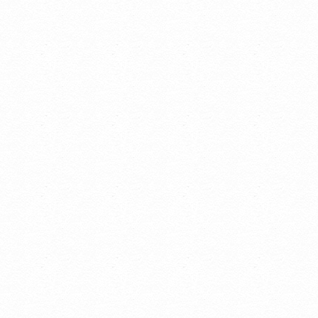
して
あり
負う