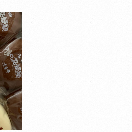
Translate
Select Language
▼
翻訳について
イトは、外部サイトの翻訳サービス［ Google翻訳サービス ］を導入
ます。
機械的に翻訳されますので、言葉づかい・文法などが正確でない場合が
ます。翻訳の精度にともなう間違いがあったとしても、当社では責任を