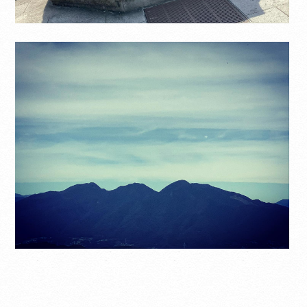
Translate
Select Language
▼
翻訳について
当サイトは、外部サイトの翻訳サービス［
Google翻訳サービス ］を導入しています。
機械的に翻訳されますので、言葉づかい・文
法などが正確でない場合があります。翻訳の
精度にともなう間違いがあったとしても、当
社では責任を負うことができません。
ページ内のテキストは翻訳されますが、画
像・添付ファイルなど、翻訳の対象外となる
ものもありますので、ご了承ください。