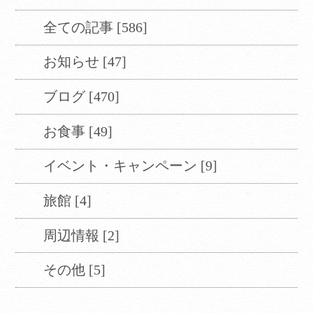
全ての記事 [586]
お知らせ [47]
ブログ [470]
Translate
お食事 [49]
Select Language
▼
イベント・キャンペーン [9]
翻訳について
旅館 [4]
周辺情報 [2]
当サイトは、外部サイトの翻訳サービス［
Google翻訳サービス ］を導入しています。
その他 [5]
機械的に翻訳されますので、言葉づかい・文
法などが正確でない場合があります。翻訳の