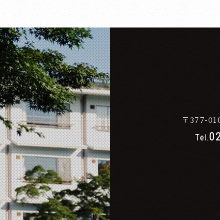
〒377-01
0
Tel.