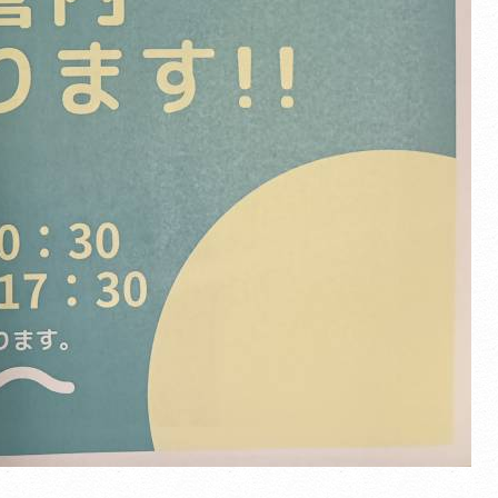
翻訳について
イトは、外部サイトの翻訳サービス［ Google翻訳サービス ］を導入
ます。
機械的に翻訳されますので、言葉づかい・文法などが正確でない場合が
ます。翻訳の精度にともなう間違いがあったとしても、当社では責任を
ことができません。
ページ内のテキストは翻訳されますが、画像・添付ファイルなど、翻訳
象外となるものもありますので、ご了承ください。
翻訳言語によってはページのレイアウトが崩れてしまう箇所もございま
が、ご了承ください。
CLOSE