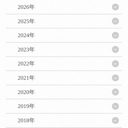
2026年
翻訳について
2025年
当サイトは、外部サイトの翻訳サービス［
Google翻訳サービス ］を導入しています。
2024年
機械的に翻訳されますので、言葉づかい・文
法などが正確でない場合があります。翻訳の
2023年
精度にともなう間違いがあったとしても、当
社では責任を負うことができません。
2022年
ページ内のテキストは翻訳されますが、画
像・添付ファイルなど、翻訳の対象外となる
2021年
ものもありますので、ご了承ください。
2020年
翻訳言語によってはページのレイアウトが崩
れてしまう箇所もございますが、ご了承くだ
さい。
2019年
2018年